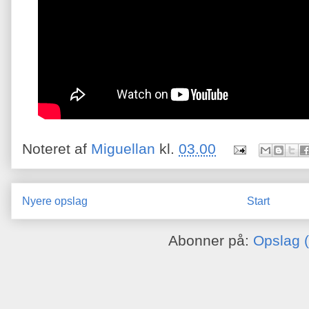
Noteret af
Miguellan
kl.
03.00
Nyere opslag
Start
Abonner på:
Opslag 