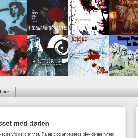
iste
osset med døden
t selvfølgelig er trist. På en blog andetsteds blev denne nyhed