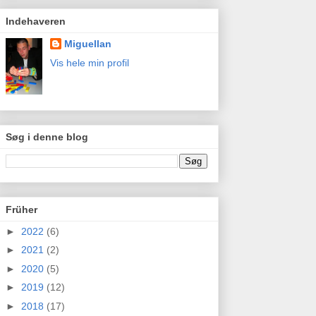
Indehaveren
Miguellan
Vis hele min profil
Søg i denne blog
Früher
►
2022
(6)
►
2021
(2)
►
2020
(5)
►
2019
(12)
►
2018
(17)