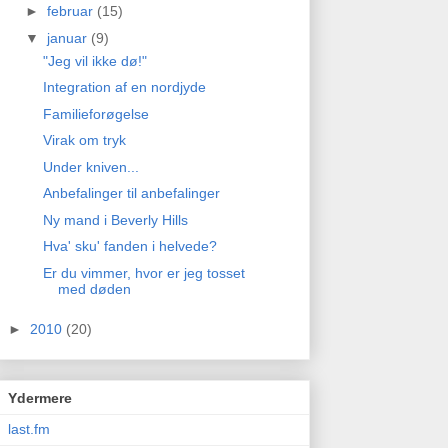
►
februar
(15)
▼
januar
(9)
"Jeg vil ikke dø!"
Integration af en nordjyde
Familieforøgelse
Virak om tryk
Under kniven...
Anbefalinger til anbefalinger
Ny mand i Beverly Hills
Hva' sku' fanden i helvede?
Er du vimmer, hvor er jeg tosset
med døden
►
2010
(20)
Ydermere
last.fm