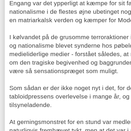
Engang var det ypperligt at kæmpe for sit f
nationalisme i de flestes øjne ubetinget noge
en matriarkalsk verden og kæmper for Mode
I kølvandet på de grusomme terroraktioner
og nationalisme blevet synderne hos pøbe
medieliderlige medier - forstået således, a
om den tragiske begivenhed og baggrunden
være så sensationspræget som muligt.
Som sådan er der ikke noget nyt i det, for d
tabloidpressens overlevelse i mange år, o
tilsyneladende.
At gerningsmonstret for en stund var medlem
naturligvis fremhævet tykt, men at det var 