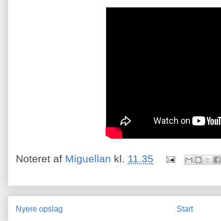
Noteret af
Miguellan
kl.
11.35
Nyere opslag
Start