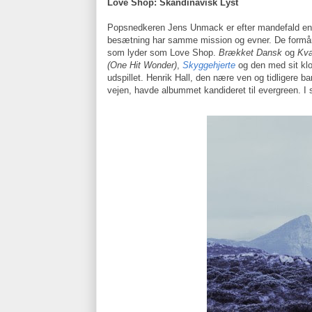
Love Shop: Skandinavisk Lyst
Popsnedkeren Jens Unmack er efter mandefald ene
besætning har samme mission og evner. De formår
som lyder som Love Shop.
Brækket Dansk
og
Kv
(One Hit Wonder)
,
Skyggehjerte
og den med sit kl
udspillet. Henrik Hall, den nære ven og tidligere 
vejen, havde albummet kandideret til evergreen. I