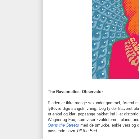
The Raveonettes: Observator
Pladen er ikke mange sekunder gammel, førend man
lytteværdige sangskrivning. Dog fylder klaveret pl
er enkel og klar: popsange pakket ind i let distort
Wagner og Foo, som viser kvaliteterne i blandt an
Owns the Streets
med de smukke, enkle vers og d
passende navn
Till the End
.