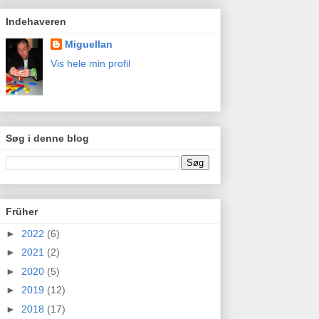
Indehaveren
Miguellan
Vis hele min profil
Søg i denne blog
Früher
►
2022
(6)
►
2021
(2)
►
2020
(5)
►
2019
(12)
►
2018
(17)