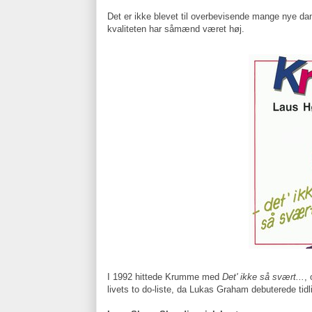
Det er ikke blevet til overbevisende mange nye dans
kvaliteten har såmænd været høj.
I 1992 hittede Krumme med
Det' ikke så svært...
,
livets to do-liste, da Lukas Graham debuterede tidlig