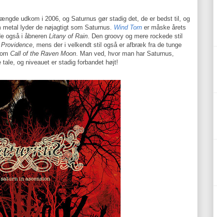
ængde udkom i 2006, og Saturnus gør stadig det, de er bedst til, og
metal lyder de nøjagtigt som Saturnus.
Wind Torn
er måske årets
de også i åbneren
Litany of Rain
. Den groovy og mere rockede stil
 Providence
, mens der i velkendt stil også er afbræk fra de tunge
 som
Call of the Raven Moon
. Man ved, hvor man har Saturnus,
ale, og niveauet er stadig forbandet højt!