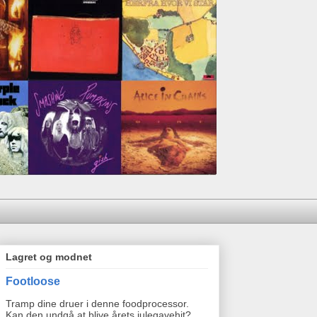
Lagret og modnet
Footloose
Tramp dine druer i denne foodprocessor.
Kan den undgå at blive årets julegavehit?