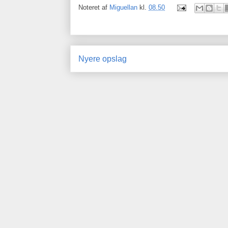
Noteret af
Miguellan
kl.
08.50
Nyere opslag