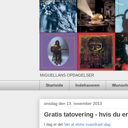
MIGUELLANS OPDAGELSER
Startside
Indehaveren
Wunschl
onsdag den 13. november 2013
Gratis tatovering - hvis du er
I dag er det
'lær at elske svastikaet'-dag
.