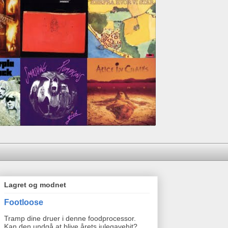
Lagret og modnet
Footloose
Tramp dine druer i denne foodprocessor.
Kan den undgå at blive årets julegavehit?