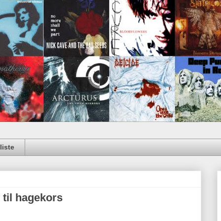
iste
 til hagekors