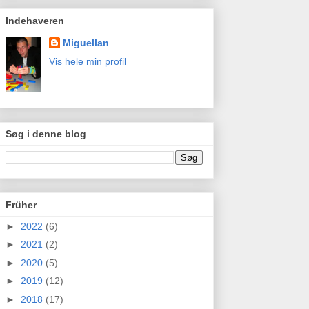
Indehaveren
Miguellan
Vis hele min profil
Søg i denne blog
Früher
►
2022
(6)
►
2021
(2)
►
2020
(5)
►
2019
(12)
►
2018
(17)