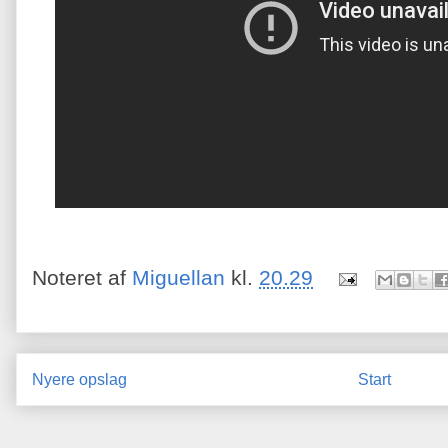
Noteret af
Miguellan
kl.
20.29
Nyere opslag
Start