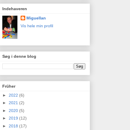
Indehaveren
Miguellan
Vis hele min profil
Søg i denne blog
Früher
►
2022
(6)
►
2021
(2)
►
2020
(5)
►
2019
(12)
►
2018
(17)