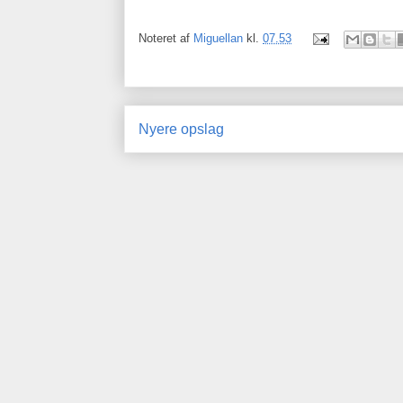
Noteret af
Miguellan
kl.
07.53
Nyere opslag