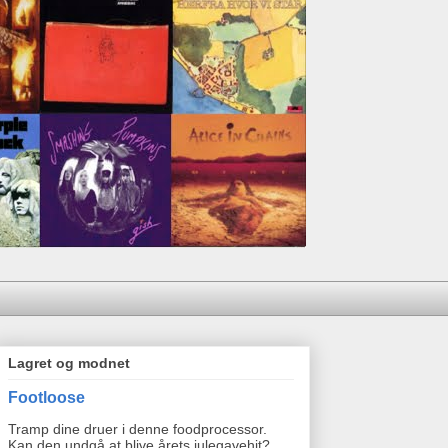
Lagret og modnet
Footloose
Tramp dine druer i denne foodprocessor.
Kan den undgå at blive årets julegavehit?