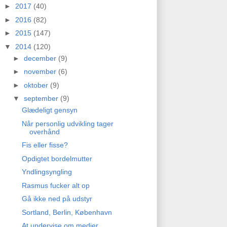
►
2017
(40)
►
2016
(82)
►
2015
(147)
▼
2014
(120)
►
december
(9)
►
november
(6)
►
oktober
(9)
▼
september
(9)
Glædeligt gensyn
Når personlig udvikling tager
overhånd
Fis eller fisse?
Opdigtet bordelmutter
Yndlingsyngling
Rasmus fucker alt op
Gå ikke ned på udstyr
Sortland, Berlin, København
At undervise om medier