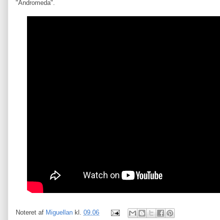
"Andromeda".
Noteret af
Miguellan
kl.
09.06