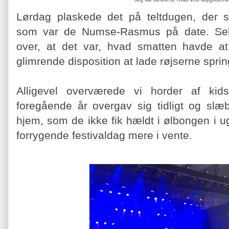
Lørdag plaskede det på teltdugen, der se
som var de Numse-Rasmus på date. Selv
over, at det var, hvad smatten havde at 
glimrende disposition at lade røjserne sprin
Alligevel overværede vi horder af ki
foregående år overgav sig tidligt og slæ
hjem, som de ikke fik hældt i ølbongen i 
forrygende festivaldag mere i vente.