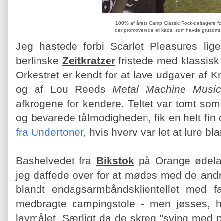
100% af årets Camp Classic Rock-deltagere f
der promoverede et kaos, som havde grusomt 
Jeg hastede forbi Scarlet Pleasures lige
berlinske
Zeitkratzer
fristede med klassisk
Orkestret er kendt for at lave udgaver af K
og af Lou Reeds
Metal Machine Music
afkrogene for kendere. Teltet var tomt som
og bevarede tålmodigheden, fik en helt fin
fra Undertoner
, hvis hverv var let at lure bl
Bashelvedet fra
Bikstok
på Orange ødela
jeg daffede over for at mødes med de andre
blandt endagsarmbåndsklientellet med 
medbragte campingstole - men jøsses, hv
lavmålet. Særligt da de skreg "sving med pa