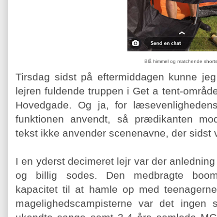
Blå himmel og matchende shorts
Tirsdag sidst på eftermiddagen kunne je
lejren fuldende truppen i Get a tent-områ
Hovedgade. Og ja, for læsevenlighedens
funktionen anvendt, så prædikanten mo
tekst ikke anvender scenenavne, der sidst va
I en yderst decimeret lejr var der anledning
og billig sodes. Den medbragte boom
kapacitet til at hamle op med teenagern
magelighedscampisterne var det ingen sa