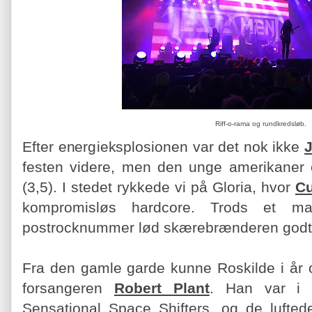
Riff-o-rama og rundkredsløb.
Efter energieksplosionen var det nok ikke
J
festen videre, men den unge amerikaner ef
(3,5). I stedet rykkede vi på Gloria, hvor
Cu
kompromisløs hardcore. Trods et mal
postrocknummer lød skærebrænderen godt i d
Fra den gamle garde kunne Roskilde i år 
forsangeren
Robert Plant
. Han var i
Sensational Space Shifters, og de lufted