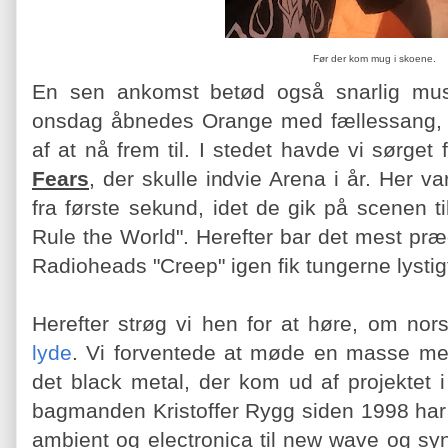
Før der kom mug i skoene.
En sen ankomst betød også snarlig mus
onsdag åbnedes Orange med fællessang, 
af at nå frem til. I stedet havde vi sørget 
Fears
, der skulle indvie Arena i år. Her v
fra første sekund, idet de gik på scenen ti
Rule the World". Herefter bar det mest præg
Radioheads "Creep" igen fik tungerne lystigt
Herefter strøg vi hen for at høre, om no
lyde
. Vi forventede at møde en masse met
det black metal, der kom ud af projektet 
bagmanden Kristoffer Rygg siden 1998 har 
ambient og electronica til new wave og sy