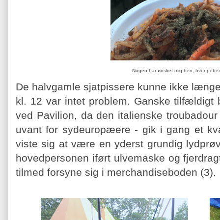
Nogen har ønsket mig hen, hvor pebere
De halvgamle sjatpissere kunne ikke længe
kl. 12 var intet problem. Ganske tilfældigt
ved Pavilion, da den italienske troubadou
uvant for sydeuropæere - gik i gang et kva
viste sig at være en yderst grundig lydpr
hovedpersonen iført ulvemaske og fjerdrag
tilmed forsyne sig i merchandiseboden (3).