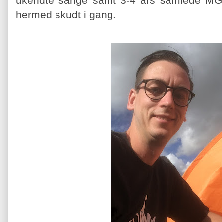
ukendte sange samt 3-4 års samlede MGP
hermed skudt i gang.