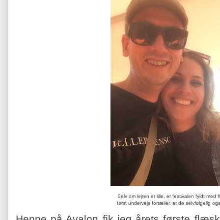
Selv om lejren er lille, er festivalen fyldt med f
først undervejs fortæller, at de selvfølgelig og
Henne på Avalon fik jeg årets første flæ