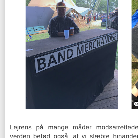
Lejrens på mange måder modsatrettede
verden betød også, at vi slæbte hinanden 