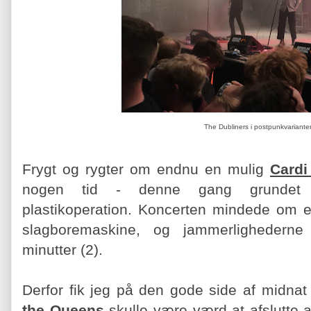
The Dubliners i postpunkvariante
Frygt og rygter om endnu en mulig
Cardi
nogen tid - denne gang grundet k
plastikoperation. Koncerten mindede om et
slagboremaskine, og jammerlighederne 
minutter (2).
Derfor fik jeg på den gode side af midnat
the Queens
skulle være værd at afslutte 