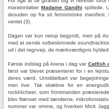
For lige at se giraffen tog vi herefter forb
maratonløber
Madame Gandhi
spillede. 
desuden op fra sit feministiske manifest.
ventet (3).
Dagen var kun netop begyndt, men på Av
med at sende solbeskinnede soundtracktoner
ud i det regnvejr, de mærkværdigvis hyldede
Første indslag på Arena i dag var
Catfish 
først var blevet præsenteret for i en lejrst
deres værd. Umiddelbart var begejstring
men live: Tak skæbne for en energiudl
rockklicheer, som frontmanden præsterede
blev flænset med tænderne, mikrofonstativ
nummer var omme, og hverken Mick Jagge