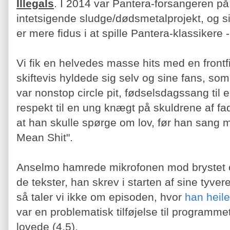
Illegals
. I 2014 var Pantera-forsangeren på
intetsigende sludge/dødsmetalprojekt, og si
er mere fidus i at spille Pantera-klassikere
Vi fik en helvedes masse hits med en frontf
skiftevis hyldede sig selv og sine fans, s
var nonstop circle pit, fødselsdagssang til
respekt til en ung knægt på skuldrene af fa
at han skulle spørge om lov, før han sang 
Mean Shit".
Anselmo hamrede mikrofonen mod brystet og
de tekster, han skrev i starten af sine tyve
så taler vi ikke om episoden, hvor
han heil
var en problematisk tilføjelse til programm
lovede (4,5).