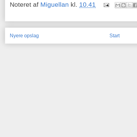
Noteret af
Miguellan
kl.
10.41
Nyere opslag
Start