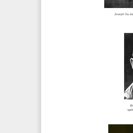
Joseph fra d
Øs
sjæ