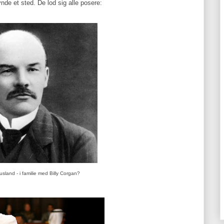
de et sted. De lod sig alle posere:
Rusland - i familie med Billy Corgan?