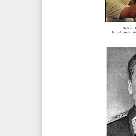
Selv om E
fodboldverdensko