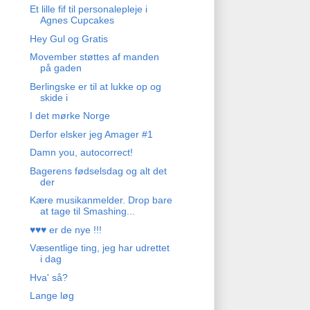
Et lille fif til personalepleje i
Agnes Cupcakes
Hey Gul og Gratis
Movember støttes af manden
på gaden
Berlingske er til at lukke op og
skide i
I det mørke Norge
Derfor elsker jeg Amager #1
Damn you, autocorrect!
Bagerens fødselsdag og alt det
der
Kære musikanmelder. Drop bare
at tage til Smashing...
♥♥♥ er de nye !!!
Væsentlige ting, jeg har udrettet
i dag
Hva' så?
Lange løg