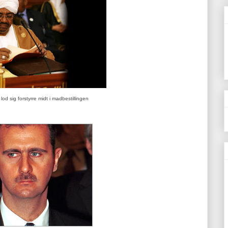
od sig forstyrre midt i madbestillingen