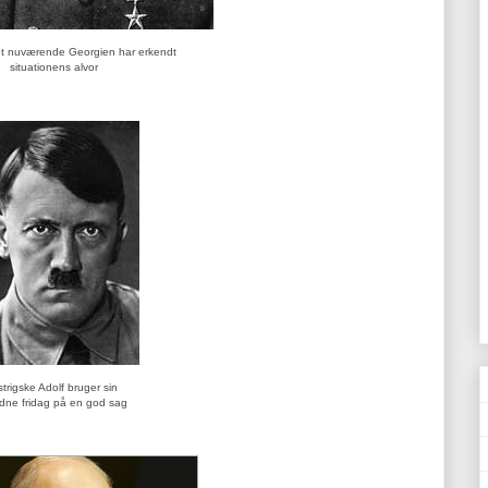
et nuværende Georgien har erkendt
situationens alvor
trigske Adolf bruger sin
ldne fridag på en god sag