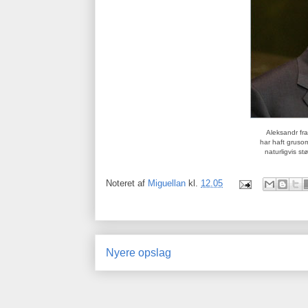
Aleksandr fra
har haft grusom
naturligvis s
Noteret af
Miguellan
kl.
12.05
Nyere opslag