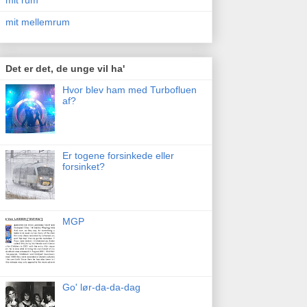
mit rum
mit mellemrum
Det er det, de unge vil ha'
Hvor blev ham med Turbofluen
af?
Er togene forsinkede eller
forsinket?
MGP
Go' lør-da-da-dag