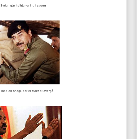
Syrien går helhjertet ind i sagen
 med en snegl, der er svær at overgå