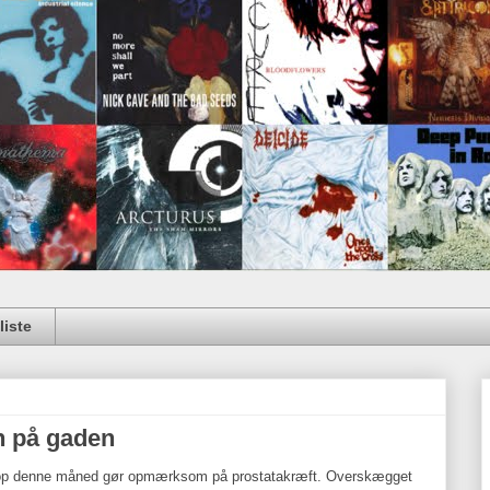
iste
n på gaden
top denne måned gør opmærksom på prostatakræft. Overskægget