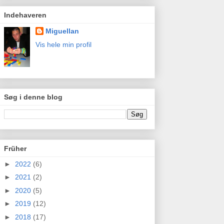
Indehaveren
Miguellan
Vis hele min profil
Søg i denne blog
Früher
►
2022
(6)
►
2021
(2)
►
2020
(5)
►
2019
(12)
►
2018
(17)