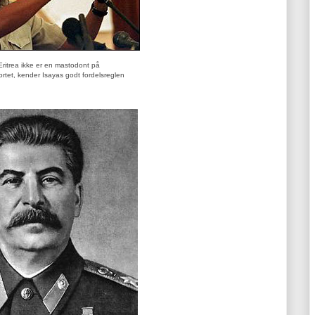
ritrea ikke er en mastodont på
rtet, kender Isayas godt fordelsreglen