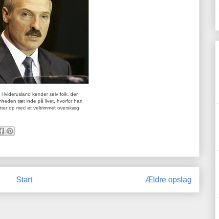
 Hviderusland kender selv folk, der
heden tæt inde på livet, hvorfor han
tøtter op med et veltrimmet overskæg
Start
Ældre opslag