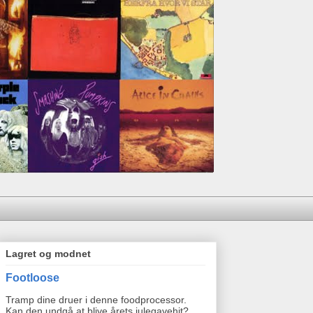
Lagret og modnet
Footloose
Tramp dine druer i denne foodprocessor.
Kan den undgå at blive årets julegavehit?