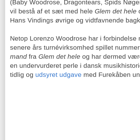
(Baby Woodrose, Dragontears, Spids Nøgenh
vil bestå af et sæt med hele
Glem det hele
Hans Vindings øvrige og vidtfavnende bagk
Netop Lorenzo Woodrose har i forbindelse
senere års turnévirksomhed spillet numme
mand
fra
Glem det hele
og har dermed
være
en undervurderet perle i dansk musikhistor
tidlig og
udsyret udgave
med Furekåben und