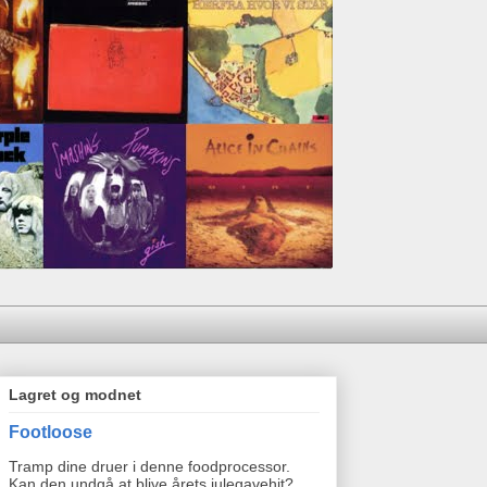
Lagret og modnet
Footloose
Tramp dine druer i denne foodprocessor.
Kan den undgå at blive årets julegavehit?