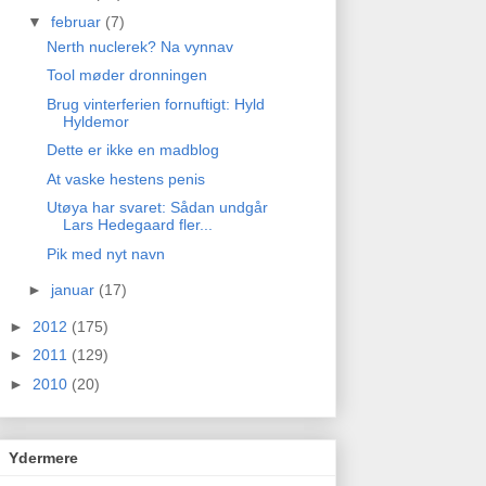
▼
februar
(7)
Nerth nuclerek? Na vynnav
Tool møder dronningen
Brug vinterferien fornuftigt: Hyld
Hyldemor
Dette er ikke en madblog
At vaske hestens penis
Utøya har svaret: Sådan undgår
Lars Hedegaard fler...
Pik med nyt navn
►
januar
(17)
►
2012
(175)
►
2011
(129)
►
2010
(20)
Ydermere