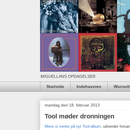
MIGUELLANS OPDAGELSER
Startside
Indehaveren
Wunschl
mandag den 18. februar 2013
Tool møder dronningen
Mens vi venter på nyt Tool-album
, udsender forsa