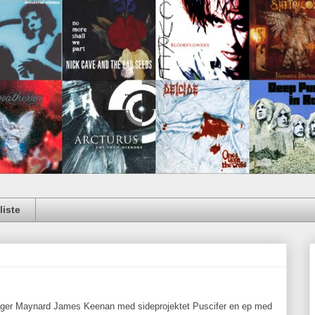
iste
nger Maynard James Keenan med sideprojektet Puscifer en ep med