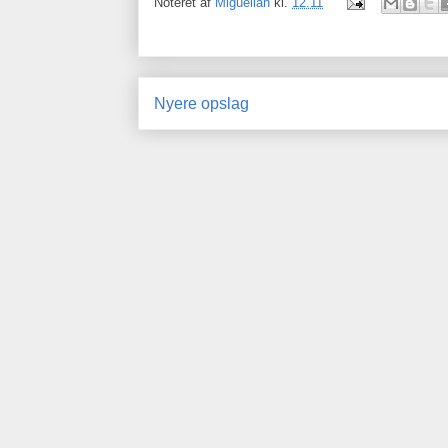
Noteret af
Miguellan
kl.
12.11
Nyere opslag