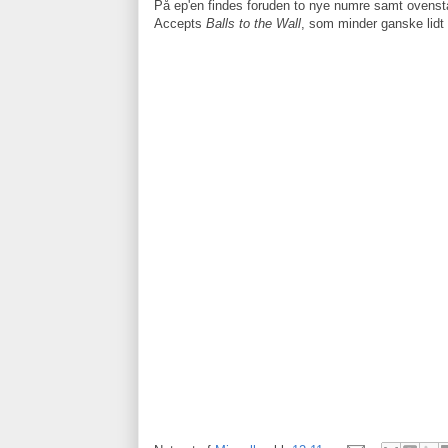
På ep'en findes foruden to nye numre samt ovens
Accepts
Balls to the Wall
, som minder ganske lidt 