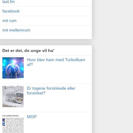
last.fm
facebook
mit rum
mit mellemrum
Det er det, de unge vil ha'
Hvor blev ham med Turbofluen
af?
Er togene forsinkede eller
forsinket?
MGP