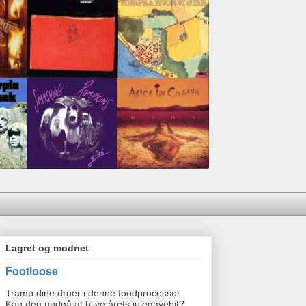
Lagret og modnet
Footloose
Tramp dine druer i denne foodprocessor.
Kan den undgå at blive årets julegavehit?