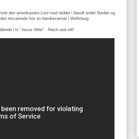
viste den amerikanske Lord med rødder i blandt andet Norden og
nd den tilsvarende hos en bænkevarmer i Wolfsburg.
ende i fx "Jesus Hitler" - Reich und roll!