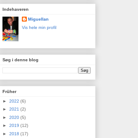
Indehaveren
Miguellan
Vis hele min profil
Søg i denne blog
Früher
►
2022
(6)
►
2021
(2)
►
2020
(5)
►
2019
(12)
►
2018
(17)