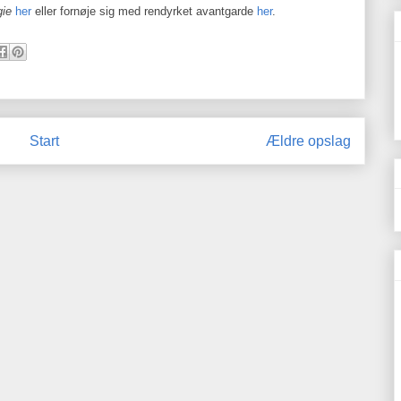
gie
her
eller fornøje sig med rendyrket avantgarde
her
.
Start
Ældre opslag