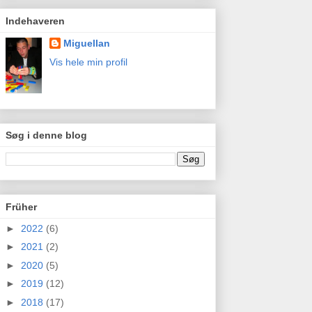
Indehaveren
Miguellan
Vis hele min profil
Søg i denne blog
Früher
►
2022
(6)
►
2021
(2)
►
2020
(5)
►
2019
(12)
►
2018
(17)