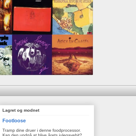
Lagret og modnet
Footloose
Tramp dine druer i denne foodprocessor.
Kan den undgå at blive årets julegavehit?