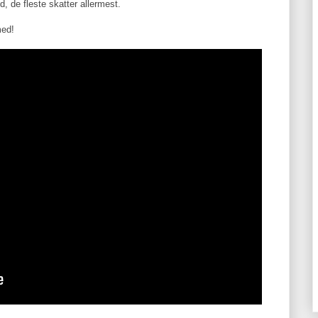
d, de fleste skatter allermest.
med!