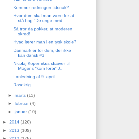
Kommer redningen tidsnok?
Hvor dum skal man være for at
stå bag "De unge mød...
Så tror da pokker, at moderen
skred!
Hvad lærer man i en tysk skole?
Danmark er for dem, der ikke
kan dansk #3
Nicolaj Kopernikus skæver til
Mogens "kom forbi" J...
I anledning af 9. april
Rasekrig
►
marts
(13)
►
februar
(4)
►
januar
(10)
►
2014
(120)
►
2013
(109)
►
2012
(175)