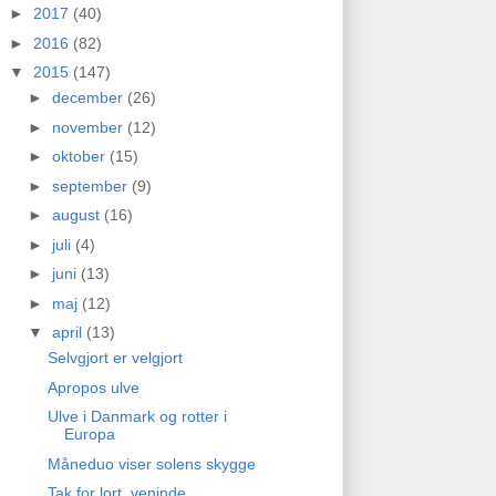
►
2017
(40)
►
2016
(82)
▼
2015
(147)
►
december
(26)
►
november
(12)
►
oktober
(15)
►
september
(9)
►
august
(16)
►
juli
(4)
►
juni
(13)
►
maj
(12)
▼
april
(13)
Selvgjort er velgjort
Apropos ulve
Ulve i Danmark og rotter i
Europa
Måneduo viser solens skygge
Tak for lort, veninde