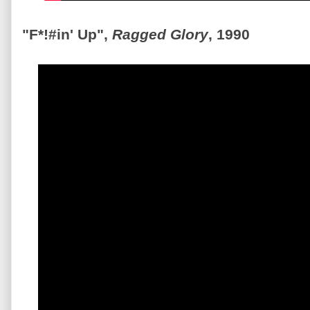
"F*!#in' Up",
Ragged Glory
, 1990