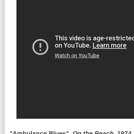
"Ambulance Blues",
On the Beach
, 1974