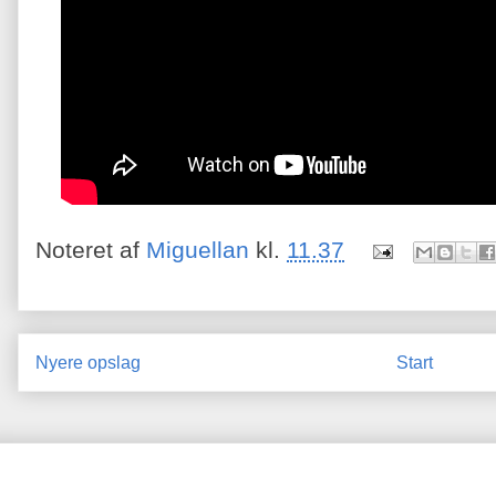
Noteret af
Miguellan
kl.
11.37
Nyere opslag
Start