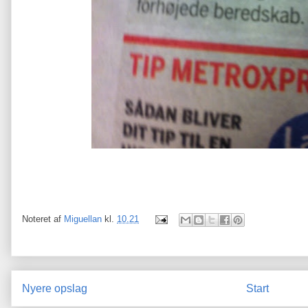
Noteret af
Miguellan
kl.
10.21
Nyere opslag
Start