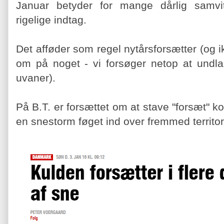
Januar betyder for mange dårlig samvi
rigelige indtag.
Det afføder som regel nytårsforsætter (og ik
om på noget - vi forsøger netop at undlad
uvaner).
På B.T. er forsættet om at stave "forsæt" ko
en snestorm føget ind over fremmed territo