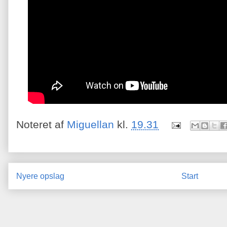
Noteret af
Miguellan
kl.
19.31
Nyere opslag
Start