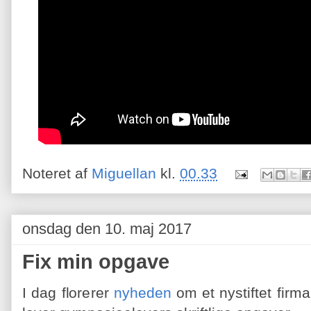
Noteret af
Miguellan
kl.
00.33
onsdag den 10. maj 2017
Fix min opgave
I dag florerer
ny
hed
en
om et nystiftet firm