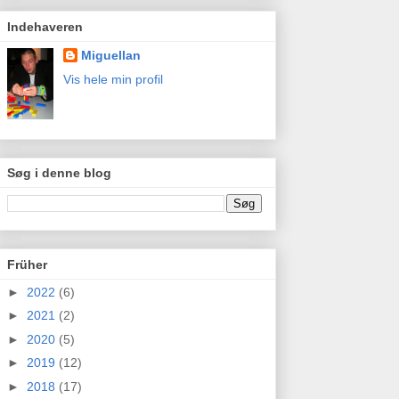
Indehaveren
Miguellan
Vis hele min profil
Søg i denne blog
Früher
►
2022
(6)
►
2021
(2)
►
2020
(5)
►
2019
(12)
►
2018
(17)