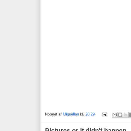
Noteret af
Miguellan
kl.
20.29
Pictures or it didn't happen