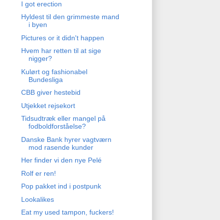
I got erection
Hyldest til den grimmeste mand
i byen
Pictures or it didn't happen
Hvem har retten til at sige
nigger?
Kulørt og fashionabel
Bundesliga
CBB giver hestebid
Utjekket rejsekort
Tidsudtræk eller mangel på
fodboldforståelse?
Danske Bank hyrer vagtværn
mod rasende kunder
Her finder vi den nye Pelé
Rolf er ren!
Pop pakket ind i postpunk
Lookalikes
Eat my used tampon, fuckers!