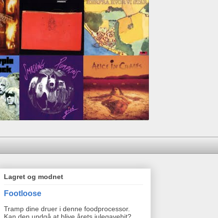
Lagret og modnet
Footloose
Tramp dine druer i denne foodprocessor.
Kan den undgå at blive årets julegavehit?