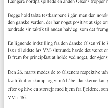
Længere nordpå spillede en anden Olsens tropper m
Begge hold tabte testkampene i går, men den norske
den ganske verden, der har noget positivt at sige o
ændrede sin taktik til anden halvleg, som det frem
En lignende indstilling fra den danske Olsen ville
Især til sidste års VM-slutrunde havde det været 
B frem for principfast at holde ved noget, der øjens
Den 26. marts mødes de to Olseners respektive udva
kvalifikationskamp, og vi må håbe, danskerne kan
efter og hive en storsejr med hjem fra fjeldene, so
VM i '86.