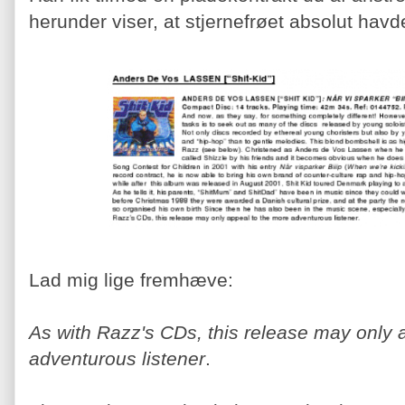
herunder viser, at stjernefrøet absolut hav
Lad mig lige fremhæve:
As with Razz's CDs, this release may only 
adventurous listener
.