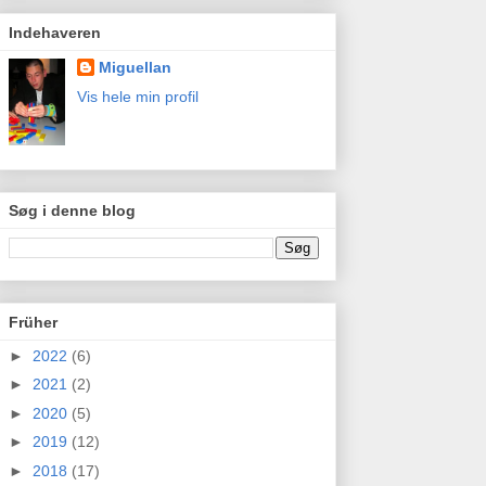
Indehaveren
Miguellan
Vis hele min profil
Søg i denne blog
Früher
►
2022
(6)
►
2021
(2)
►
2020
(5)
►
2019
(12)
►
2018
(17)