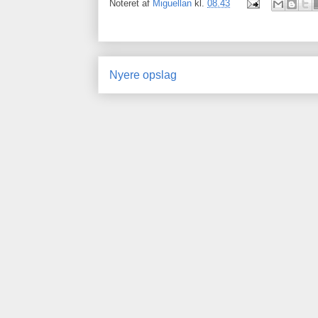
Noteret af
Miguellan
kl.
08.43
Nyere opslag