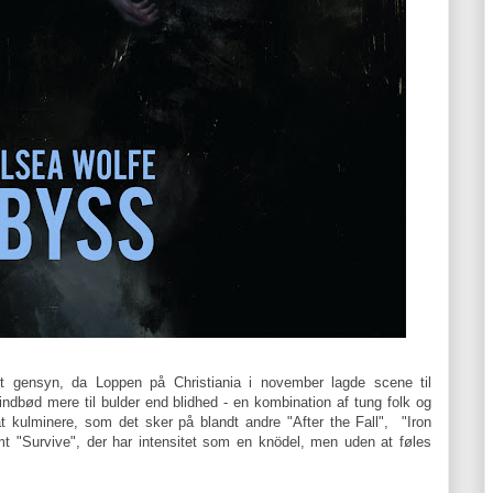
et gensyn, da Loppen på Christiania i november lagde scene til
ndbød mere til bulder end blidhed - en kombination af tung folk og
 at kulminere, som det sker på blandt andre "After the Fall", "Iron
t "Survive", der har intensitet som en knödel, men uden at føles