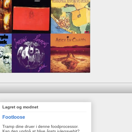
Lagret og modnet
Footloose
Tramp dine druer i denne foodprocessor.
Kan den undgå at blive årets julegavehit?