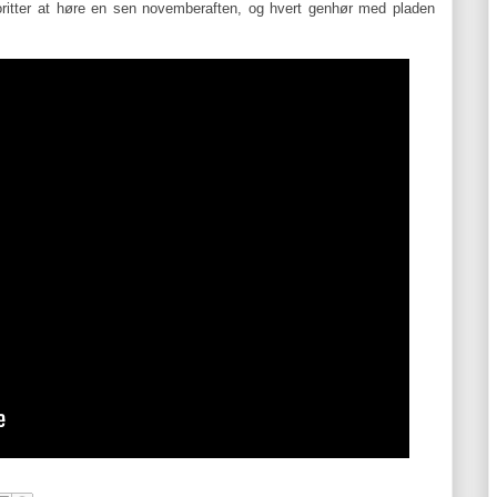
oritter at høre en sen novemberaften, og hvert genhør med pladen
.