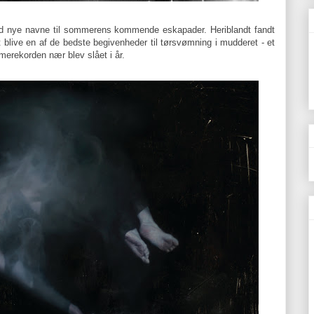
vfuld nye navne til sommerens kommende eskapader. Heriblandt fandt
t blive en af de bedste begivenheder til tørsvømning i mudderet - et
merekorden nær blev slået i år.