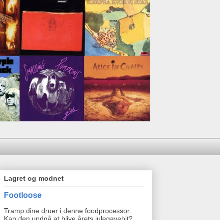
Lagret og modnet
Footloose
Tramp dine druer i denne foodprocessor.
Kan den undgå at blive årets julegavehit?