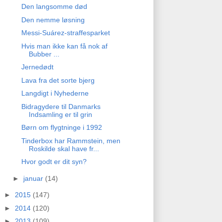
Den langsomme død
Den nemme løsning
Messi-Suárez-straffesparket
Hvis man ikke kan få nok af
Bubber ...
Jernedødt
Lava fra det sorte bjerg
Langdigt i Nyhederne
Bidragydere til Danmarks
Indsamling er til grin
Børn om flygtninge i 1992
Tinderbox har Rammstein, men
Roskilde skal have fr...
Hvor godt er dit syn?
►
januar
(14)
►
2015
(147)
►
2014
(120)
►
2013
(109)