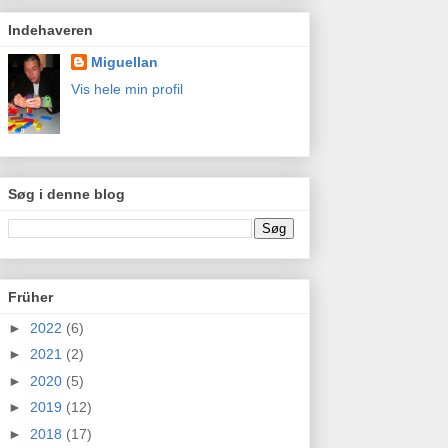
Indehaveren
Miguellan
Vis hele min profil
Søg i denne blog
Früher
►
2022
(6)
►
2021
(2)
►
2020
(5)
►
2019
(12)
►
2018
(17)