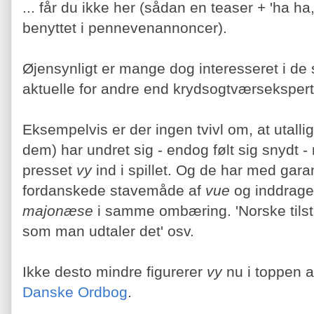
... får du ikke her (sådan en teaser + 'ha h
benyttet i pennevenannoncer).
Øjensynligt er mange dog interesseret i de 
aktuelle for andre end krydsogtværsekspert
Eksempelvis er der ingen tvivl om, at utallige
dem) har undret sig - endog følt sig snydt 
presset
vy
ind i spillet. Og de har med gara
fordanskede stavemåde af
vue
og inddraget
majonæse
i samme ombæring. 'Norske tilst
som man udtaler det' osv.
Ikke desto mindre figurerer
vy
nu i toppen 
Danske Ordbog
.