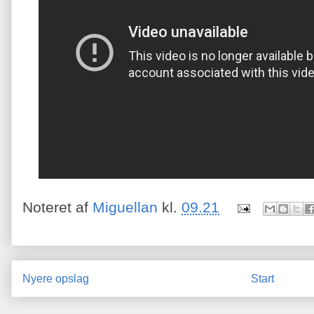
Noteret af
Miguellan
kl.
09.21
Nyere opslag
Start