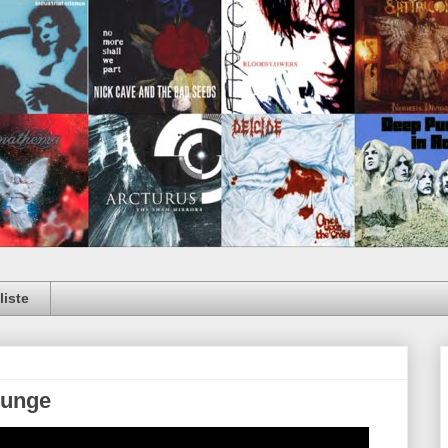
iste
gunge