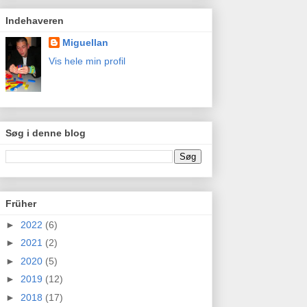
Indehaveren
Miguellan
Vis hele min profil
Søg i denne blog
Früher
►
2022
(6)
►
2021
(2)
►
2020
(5)
►
2019
(12)
►
2018
(17)