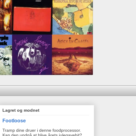
Lagret og modnet
Footloose
Tramp dine druer i denne foodprocessor.
Kan den undgå at blive årets julegavehit?