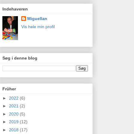
Indehaveren
Miguellan
Vis hele min profil
Søg i denne blog
Früher
►
2022
(6)
►
2021
(2)
►
2020
(5)
►
2019
(12)
►
2018
(17)