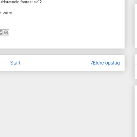
"fuldstændig fantastisk"?
at være.
Start
Ældre opslag