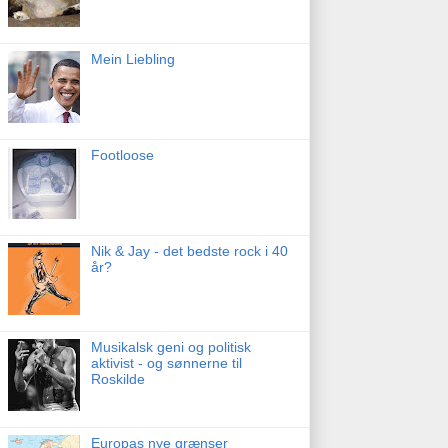
Mein Liebling
Footloose
Nik & Jay - det bedste rock i 40
år?
Musikalsk geni og politisk
aktivist - og sønnerne til
Roskilde
Europas nye grænser