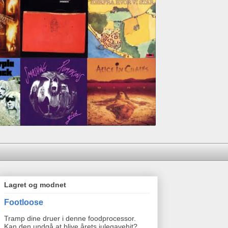
Lagret og modnet
Footloose
Tramp dine druer i denne foodprocessor.
Kan den undgå at blive årets julegavehit?