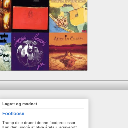
Lagret og modnet
Footloose
Tramp dine druer i denne foodprocessor.
Kan den undgå at blive årets julegavehit?