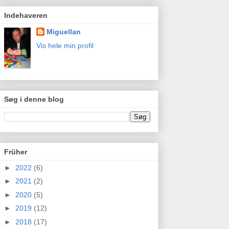
Indehaveren
Miguellan
Vis hele min profil
Søg i denne blog
Früher
►
2022
(6)
►
2021
(2)
►
2020
(5)
►
2019
(12)
►
2018
(17)