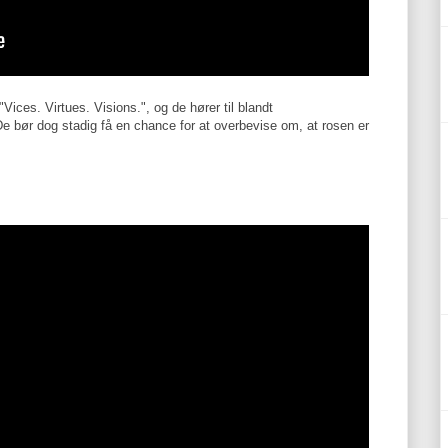
ices. Virtues. Visions.", og de hører til blandt
e bør dog stadig få en chance for at overbevise om, at rosen er