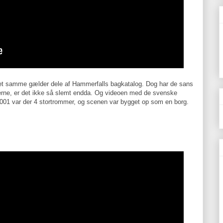
det samme gælder dele af Hammerfalls bagkatalog. Dog har de sans
aderne, er det ikke så slemt endda. Og videoen med de svenske
 2001 var der 4 stortrommer, og scenen var bygget op som en borg.