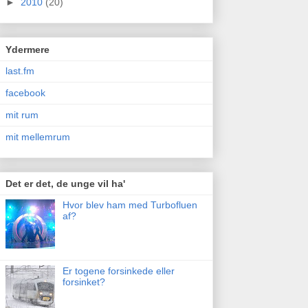
►
2010
(20)
Ydermere
last.fm
facebook
mit rum
mit mellemrum
Det er det, de unge vil ha'
Hvor blev ham med Turbofluen
af?
Er togene forsinkede eller
forsinket?