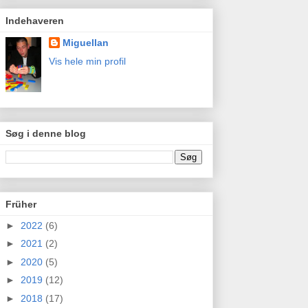
Indehaveren
Miguellan
Vis hele min profil
Søg i denne blog
Früher
►
2022
(6)
►
2021
(2)
►
2020
(5)
►
2019
(12)
►
2018
(17)