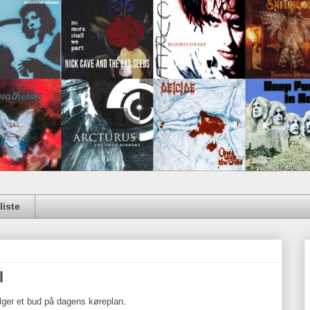
iste
l
følger et bud på dagens køreplan.