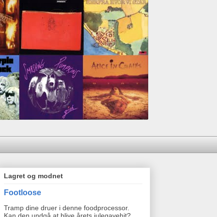
Lagret og modnet
Footloose
Tramp dine druer i denne foodprocessor.
Kan den undgå at blive årets julegavehit?