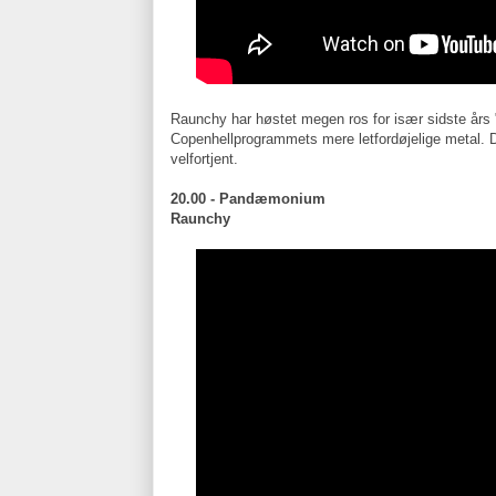
Raunchy har høstet megen ros for især sidste års "V
Copenhellprogrammets mere letfordøjelige metal. D
velfortjent.
20.00 - Pandæmonium
Raunchy