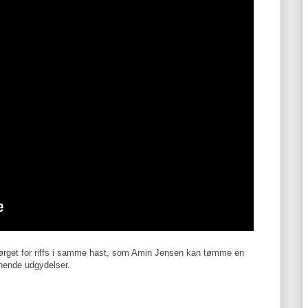
ørget for riffs i samme hast, som Amin Jensen kan tømme en
ignende udgydelser.