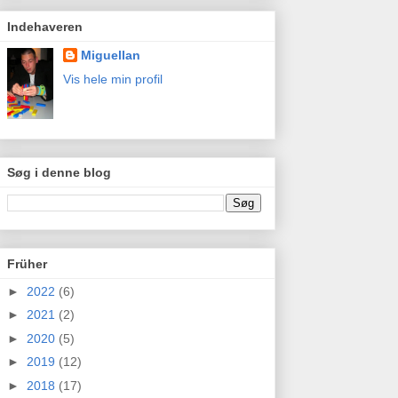
Indehaveren
Miguellan
Vis hele min profil
Søg i denne blog
Früher
►
2022
(6)
►
2021
(2)
►
2020
(5)
►
2019
(12)
►
2018
(17)