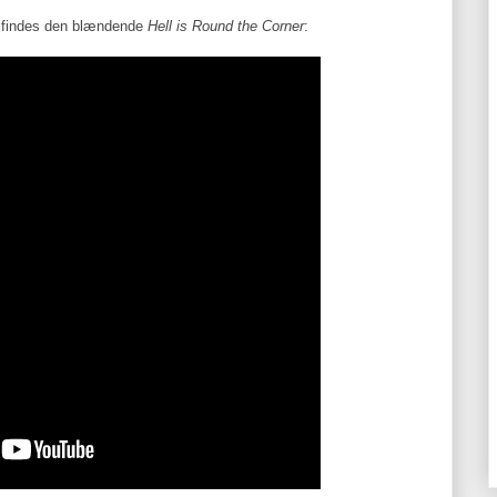
5 findes den blændende
Hell is Round the Corner
: