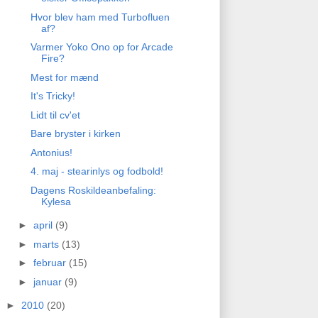
Hvor blev ham med Turbofluen
af?
Varmer Yoko Ono op for Arcade
Fire?
Mest for mænd
It's Tricky!
Lidt til cv'et
Bare bryster i kirken
Antonius!
4. maj - stearinlys og fodbold!
Dagens Roskildeanbefaling:
Kylesa
►
april
(9)
►
marts
(13)
►
februar
(15)
►
januar
(9)
►
2010
(20)