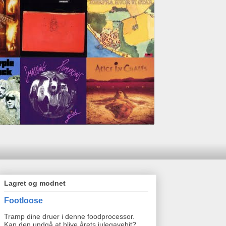
Lagret og modnet
Footloose
Tramp dine druer i denne foodprocessor.
Kan den undgå at blive årets julegavehit?