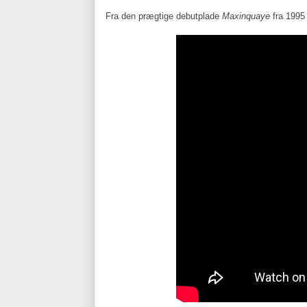
Fra den prægtige debutplade
Maxinquaye
fra 199