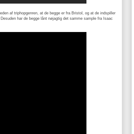
en af triphopgenren, at de begge er fra Bristol, og at de indspiller
. Desuden har de begge lånt nøjagtig det samme sample fra Isaac