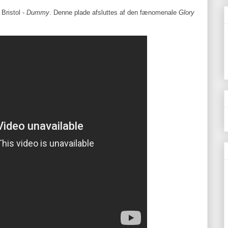
 Bristol -
Dummy
. Denne plade afsluttes af den fænomenale
Glory