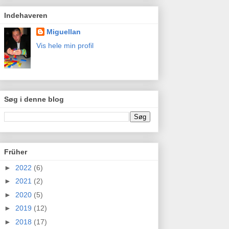
Indehaveren
Miguellan
Vis hele min profil
Søg i denne blog
Früher
►
2022
(6)
►
2021
(2)
►
2020
(5)
►
2019
(12)
►
2018
(17)