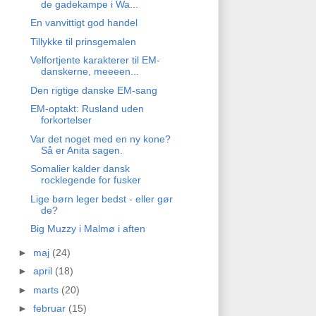
de gadekampe i Wa...
En vanvittigt god handel
Tillykke til prinsgemalen
Velfortjente karakterer til EM-
danskerne, meeeen...
Den rigtige danske EM-sang
EM-optakt: Rusland uden
forkortelser
Var det noget med en ny kone?
Så er Anita sagen.
Somalier kalder dansk
rocklegende for fusker
Lige børn leger bedst - eller gør
de?
Big Muzzy i Malmø i aften
►
maj
(24)
►
april
(18)
►
marts
(20)
►
februar
(15)