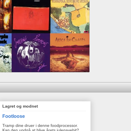
Lagret og modnet
Footloose
Tramp dine druer i denne foodprocessor.
Kan den undgå at blive årets julegavehit?