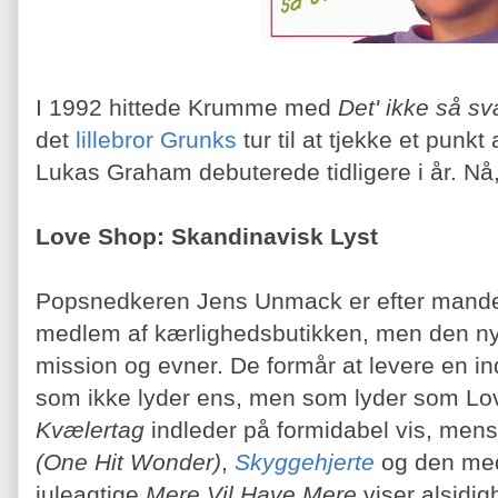
I 1992 hittede Krumme med
Det' ikke så svæ
det
lillebror Grunks
tur til at tjekke et punkt 
Lukas Graham debuterede tidligere i år. Nå,
Love Shop: Skandinavisk Lyst
Popsnedkeren Jens Unmack er efter mandef
medlem af kærlighedsbutikken, men den 
mission og evner. De formår at levere en 
som ikke lyder ens, men som lyder som L
Kvælertag
indleder på formidabel vis, men
(One Hit Wonder)
,
Skyggehjerte
og den med
juleagtige
Mere Vil Have Mere
viser alsidig