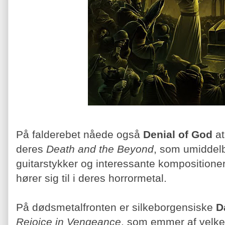
På falderebet nåede også
Denial of God
at
deres
Death and the Beyond
, som umiddel
guitarstykker og interessante kompositione
hører sig til i deres horrormetal.
På dødsmetalfronten er silkeborgensiske
D
Rejoice in Vengeance
, som emmer af velken