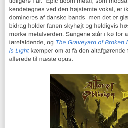
tidligere i år. Epic doom metal, som modsa
kendetegnes ved den højstemte vokal, er i
domineres af danske bands, men det er glæd
bidrag holder fanen skyhøjt og heldigvis h
mørke metalverden. Sangene står i kø for 
iørefaldende, og
The Graveyard of Broken
is Light
kæmper om at få den altafgørende 
allerede til næste opus.