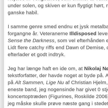
under solen, og skiven er kun flygtigt hørt, 
ganske habil.
I samme genre smed endnu et jysk metalba
forgangne år. Veteranerne
Illdisposed
leve
Sense the Darkness
, som vel efterhånden e
Lidt flere catchy riffs end Dawn of Demise,
efterlader et godt indtryk.
Jeg har længe haft en ide om, at
Nikolaj N
tekstforfatter, der havde noget at byde på. A
på
Alt Sammen, Lige Nu
af Christian Hjelm,
eneste band, jeg nogensinde har givet 0 stj
koncertoptræden (Figurines, Roskilde 2006)
jeg måske skulle prøve næste gang i stede