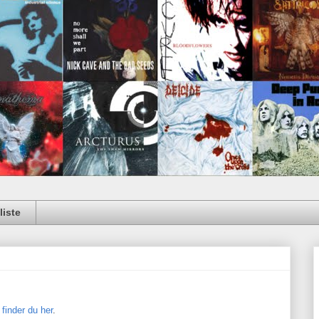
iste
e
finder du her
.