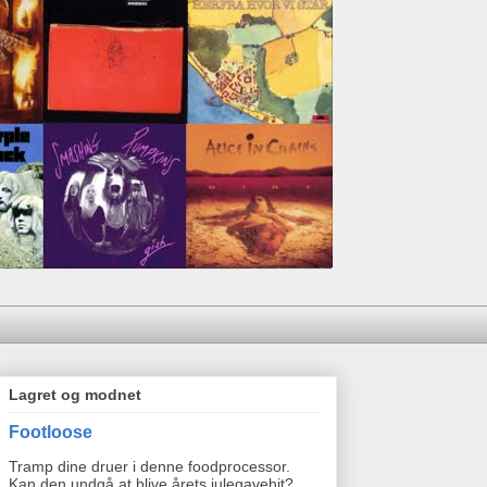
Lagret og modnet
Footloose
Tramp dine druer i denne foodprocessor.
Kan den undgå at blive årets julegavehit?