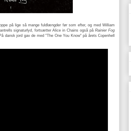
 oppe på lige så mange fuldlængder før som efter, og med William
ntrells signaturlyd, fortsætter Alice in Chains også på
Rainier Fog
 På dansk jord gav de med "The One You Know" på årets Copenhell