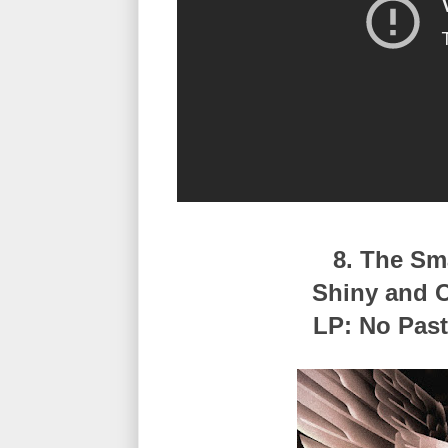
8. The S
Shiny and O
LP: No Past