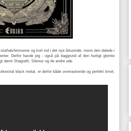
 sluthalvfemserne og kort ind i det nye årtusinde, mens den dalede i
nter. Derfor havde jeg - også på baggrund af den hurtigt glemte
tligt dømt Shagrath, Silenoz og de andre ude.
orkestral black metal, er derfor både overraskende og perfekt timet,