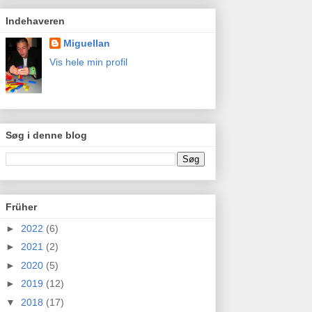
Indehaveren
Miguellan
Vis hele min profil
Søg i denne blog
Früher
►
2022
(6)
►
2021
(2)
►
2020
(5)
►
2019
(12)
▼
2018
(17)