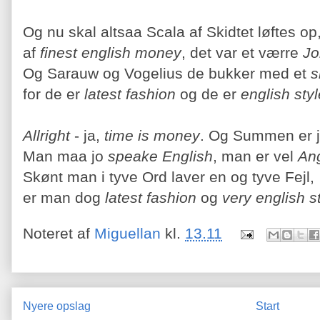
Og nu skal altsaa Scala af Skidtet løftes op
af
finest english money
, det var et værre
Jo
Og Sarauw og Vogelius de bukker med et
s
for de er
latest fashion
og de er
english styl
Allright
- ja,
time is money
. Og Summen er 
Man maa jo
speake English
, man er vel
An
Skønt man i tyve Ord laver en og tyve Fejl,
er man dog
latest fashion
og
very english s
Noteret af
Miguellan
kl.
13.11
Nyere opslag
Start