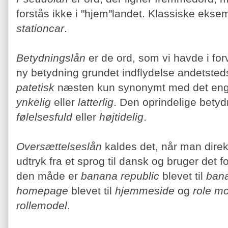
forstås ikke i "hjem"landet. Klassiske ekse
stationcar
.
Betydningslån
er de ord, som vi havde i for
ny betydning grundet indflydelse andetsted
patetisk
næsten kun synonymt med det en
ynkelig
eller
latterlig
. Den oprindelige bety
følelsesfuld
eller
højtidelig
.
Oversættelseslån
kaldes det, når man direk
udtryk fra et sprog til dansk og bruger det 
den måde er
banana republic
blevet til
bana
homepage
blevet til
hjemmeside
og
role m
rollemodel
.