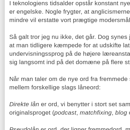
I teknologiens tidsalder opstår konstant ny
er engelske. Nogle frygter, at anglicismern
mindre vil erstatte vort prægtige modersmål
Så galt tror jeg nu ikke, det går. Dog syne
at man tidligere kæmpede for at udskifte l
undervisningssprog på de højere læreanstal
sig langsomt ind på det domæne på flere st
Når man taler om de nye ord fra fremmede
mellem forskellige slags låneord:
Direkte lån
er ord, vi benytter i stort set 
originalsproget (
podcast
,
matchfixing
,
blog
Pseudolån
er ord, der ligner fremmedord,