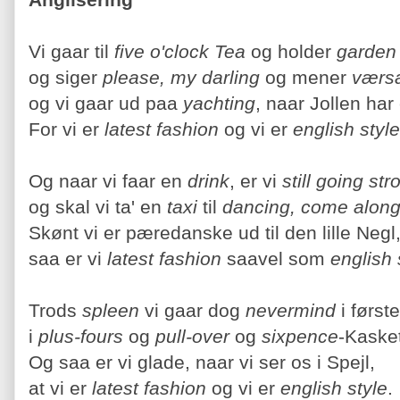
Vi gaar til
five o'clock
Tea
og holder
garden 
og siger
please, my darling
og mener
værsa
og vi gaar ud paa
yachting
, naar Jollen har 
For vi er
latest fashion
og vi er
english style
Og naar vi faar en
drink
, er vi
still going str
og skal vi ta' en
taxi
til
dancing, come alon
Skønt vi er pæredanske ud til den lille Negl
saa er vi
latest fashion
saavel som
english 
Trods
spleen
vi gaar dog
nevermind
i først
i
plus-fours
og
pull-over
og
sixpence
-Kaske
Og saa er vi glade, naar vi ser os i Spejl,
at vi er
latest fashion
og vi er
english style
.