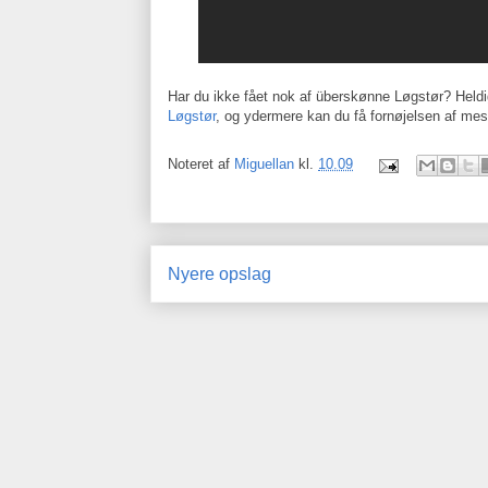
Har du ikke fået nok af überskønne Løgstør? Heldi
Løgstør
, og ydermere kan du få fornøjelsen af mes
Noteret af
Miguellan
kl.
10.09
Nyere opslag