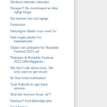
Verdens ottende vidunder
Dongeri? De nordmænd er ikke
rigtigt kloge
Din tømrer har nul rigtige
Feistodon
Naturligvis tiltaler man med 'hr.'
Køb nogle plader for
hææælvede
Sådan ser plakaten for Roskilde
Festival 2012 ud
Plakaten til Roskilde Festival
2012 offentliggøres
We don't talk about love. We
only want to get drunk
En fest med ondskaben
Tysk fodbold er sgu bare
sjovere
Skal der komma foran 'at'?
Rednex? Forhåbentligt ikke