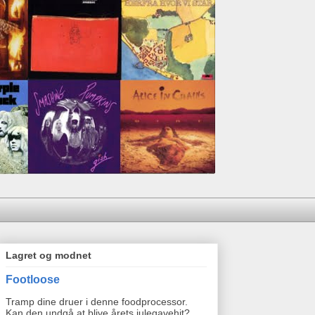
Lagret og modnet
Footloose
Tramp dine druer i denne foodprocessor.
Kan den undgå at blive årets julegavehit?