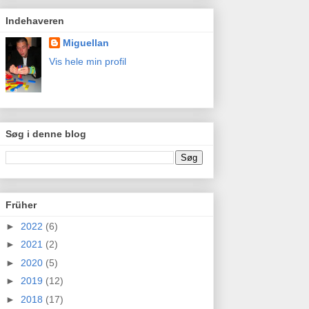
Indehaveren
Miguellan
Vis hele min profil
Søg i denne blog
Früher
►
2022
(6)
►
2021
(2)
►
2020
(5)
►
2019
(12)
►
2018
(17)