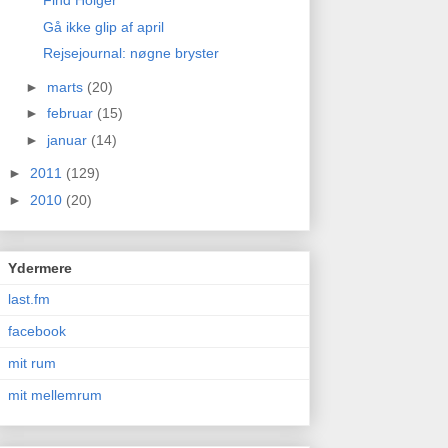
Find Holger
Gå ikke glip af april
Rejsejournal: nøgne bryster
►
marts
(20)
►
februar
(15)
►
januar
(14)
►
2011
(129)
►
2010
(20)
Ydermere
last.fm
facebook
mit rum
mit mellemrum