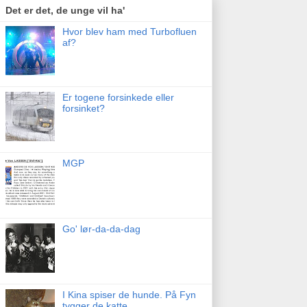
Det er det, de unge vil ha'
Hvor blev ham med Turbofluen
af?
Er togene forsinkede eller
forsinket?
MGP
Go' lør-da-da-dag
I Kina spiser de hunde. På Fyn
tygger de katte.